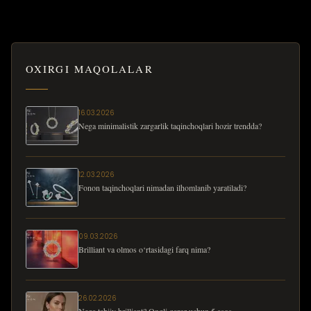
OXIRGI MAQOLALAR
16.03.2026
Nega minimalistik zargarlik taqinchoqlari hozir trendda?
12.03.2026
Fonon taqinchoqlari nimadan ilhomlanib yaratiladi?
09.03.2026
Brilliant va olmos o‘rtasidagi farq nima?
26.02.2026
Nega tabiiy brilliant? Ongli qaror uchun 5 asos