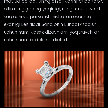
mavjud bo‘ladi. Uning afzalliklari sifatida tabiiy
oltin rangiga eng yaqinligi, rangini uzoq vaqt
saqlashi va parvarishi nisbatan osonroq
ekanligi keltiriladi. Sariq oltin kundalik taqish
uchun ham, klassik dizaynlarni yoqtiruvchilar
uchun ham birdek mos keladi.