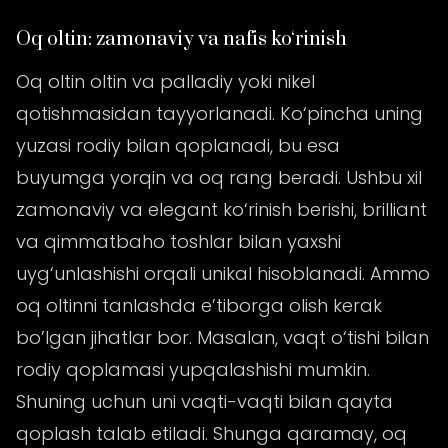
Oq oltin: zamonaviy va nafis ko‘rinish
Oq oltin oltin va palladiy yoki nikel
qotishmasidan tayyorlanadi. Ko‘pincha uning
yuzasi rodiy bilan qoplanadi, bu esa
buyumga yorqin va oq rang beradi. Ushbu xil
zamonaviy va elegant ko‘rinish berishi, brilliant
va qimmatbaho toshlar bilan yaxshi
uyg‘unlashishi orqali unikal hisoblanadi. Ammo
oq oltinni tanlashda e’tiborga olish kerak
bo’lgan jihatlar bor. Masalan, vaqt o‘tishi bilan
rodiy qoplamasi yupqalashishi mumkin.
Shuning uchun uni vaqti-vaqti bilan qayta
qoplash talab etiladi. Shunga qaramay, oq