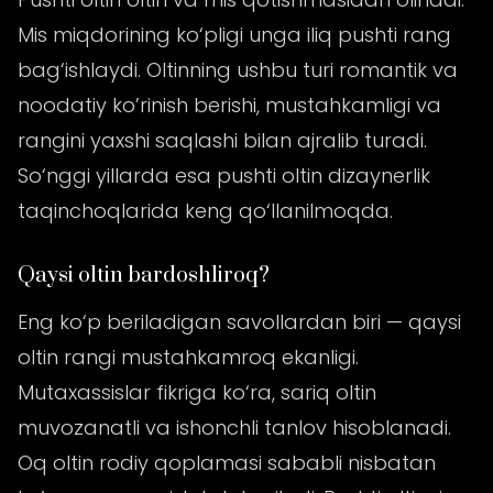
Mis miqdorining ko‘pligi unga iliq pushti rang
bag‘ishlaydi. Oltinning ushbu turi romantik va
noodatiy ko’rinish berishi, mustahkamligi va
rangini yaxshi saqlashi bilan ajralib turadi.
So‘nggi yillarda esa pushti oltin dizaynerlik
taqinchoqlarida keng qo‘llanilmoqda.
Qaysi oltin bardoshliroq?
Eng ko‘p beriladigan savollardan biri — qaysi
oltin rangi mustahkamroq ekanligi.
Mutaxassislar fikriga ko‘ra, sariq oltin
muvozanatli va ishonchli tanlov hisoblanadi.
Oq oltin rodiy qoplamasi sababli nisbatan