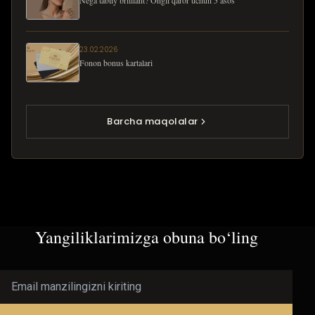
23.02.2026
Fonon bonus kartalari
Barcha maqolalar
Yangiliklarimizga obuna bo‘ling
Email manzilingizni kiriting