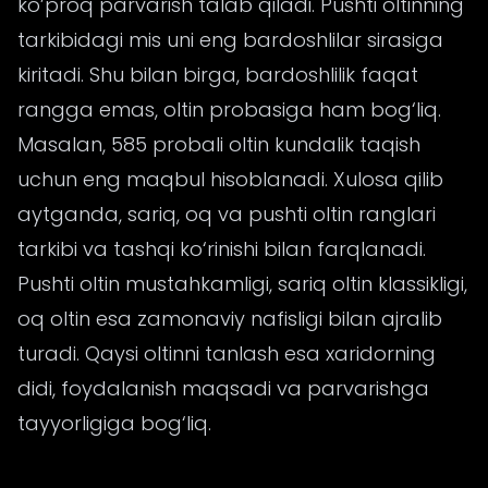
ko’proq parvarish talab qiladi. Pushti oltinning
tarkibidagi mis uni eng bardoshlilar sirasiga
kiritadi. Shu bilan birga, bardoshlilik faqat
rangga emas, oltin probasiga ham bog‘liq.
Masalan, 585 probali oltin kundalik taqish
uchun eng maqbul hisoblanadi. Xulosa qilib
aytganda, sariq, oq va pushti oltin ranglari
tarkibi va tashqi ko‘rinishi bilan farqlanadi.
Pushti oltin mustahkamligi, sariq oltin klassikligi,
oq oltin esa zamonaviy nafisligi bilan ajralib
turadi. Qaysi oltinni tanlash esa xaridorning
didi, foydalanish maqsadi va parvarishga
tayyorligiga bog‘liq.