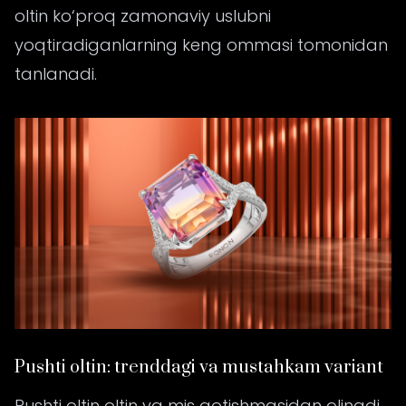
oltin ko‘proq zamonaviy uslubni
yoqtiradiganlarning keng ommasi tomonidan
tanlanadi.
Pushti oltin: trenddagi va mustahkam variant
Pushti oltin oltin va mis qotishmasidan olinadi.