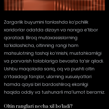
Zargarlik buyumini tanlashda ko‘pchilik
xaridorlar odatda dizayn va narxga e’tibor
qaratadi. Biroq mutaxassislarning
ta’kidlashicha, oltinning rangi ham
mahsulotning tashqi ko‘rinishi, mustahkamligi
va parvarish talablariga bevosita ta’sir qiladi.
Ushbu maqolada sariq, oq va pushti oltin
o‘rtasidagi farqlar, ularning xususiyatlari
hamda qaysi biri bardoshliroq ekanligi
haqida oddiy va tushunarli ma’lumot beramiz.
Oltin ranglari necha xil bo‘ladi?