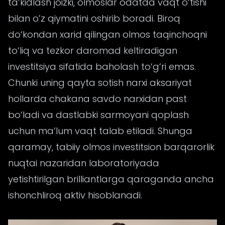
ta’kidlash joizki, olmoslar odatda vaqt o‘tishi
bilan o’z qiymatini oshirib boradi. Biroq
do‘kondan xarid qilingan olmos taqinchoqni
to‘liq va tezkor daromad keltiradigan
investitsiya sifatida baholash to‘g‘ri emas.
Chunki uning qayta sotish narxi aksariyat
hollarda chakana savdo narxidan past
bo‘ladi va dastlabki sarmoyani qoplash
uchun ma’lum vaqt talab etiladi. Shunga
qaramay, tabiiy olmos investitsion barqarorlik
nuqtai nazaridan laboratoriyada
yetishtirilgan brilliantlarga qaraganda ancha
ishonchliroq aktiv hisoblanadi.