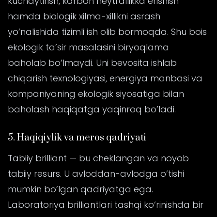
kuchaytirish, karbon neytrallikka erishish
hamda biologik xilma-xillikni asrash
yo‘nalishida tizimli ish olib bormoqda. Shu bois
ekologik ta’sir masalasini biryoqlama
baholab bo‘lmaydi. Uni bevosita ishlab
chiqarish texnologiyasi, energiya manbasi va
kompaniyaning ekologik siyosatiga bilan
baholash haqiqatga yaqinroq bo’ladi.
5. Haqiqiylik va meros qadriyati
Tabiiy brilliant — bu cheklangan va noyob
tabiiy resurs. U avloddan-avlodga o‘tishi
mumkin bo‘lgan qadriyatga ega.
Laboratoriya brilliantlari tashqi ko‘rinishda bir