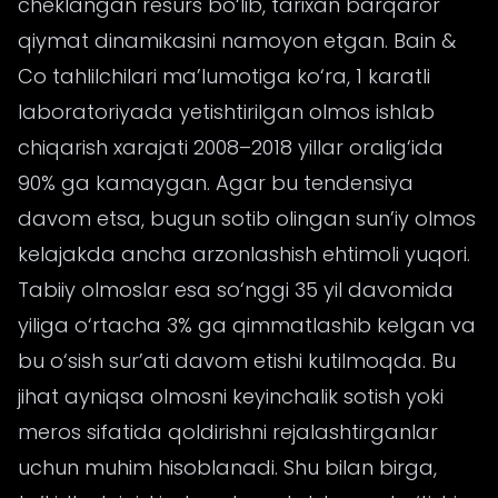
cheklangan resurs bo‘lib, tarixan barqaror
qiymat dinamikasini namoyon etgan. Bain &
Co tahlilchilari ma’lumotiga ko‘ra, 1 karatli
laboratoriyada yetishtirilgan olmos ishlab
chiqarish xarajati 2008–2018 yillar oralig‘ida
90% ga kamaygan. Agar bu tendensiya
davom etsa, bugun sotib olingan sun’iy olmos
kelajakda ancha arzonlashish ehtimoli yuqori.
Tabiiy olmoslar esa so‘nggi 35 yil davomida
yiliga o‘rtacha 3% ga qimmatlashib kelgan va
bu o‘sish sur’ati davom etishi kutilmoqda. Bu
jihat ayniqsa olmosni keyinchalik sotish yoki
meros sifatida qoldirishni rejalashtirganlar
uchun muhim hisoblanadi. Shu bilan birga,