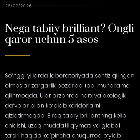
26/02/2026
Nega tabiiy brilliant? Ongli
qaror uchun 5 asos
So‘nggi yillarda laboratoriyada sentiz qilingan
olmoslar zargarlik bozorida faol muhokama
qilinmoqda. Ular arzonroq narx va ekologik
da’volar bilan ko‘plab xaridorlarni
qiziqtirmoqda. Biroq tabiiy brilliantning kelib
chiqishi, uzoq muddatli qiymati va global
ta’siri haqida ko‘pincha chuqurroq o‘ylab