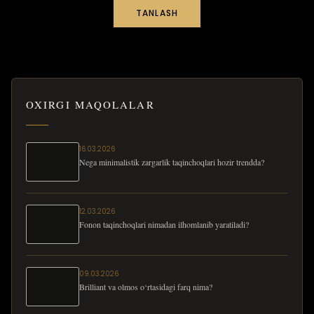
TANLASH
OXIRGI MAQOLALAR
16.03.2026
Nega minimalistik zargarlik taqinchoqlari hozir trendda?
12.03.2026
Fonon taqinchoqlari nimadan ilhomlanib yaratiladi?
09.03.2026
Brilliant va olmos o‘rtasidagi farq nima?