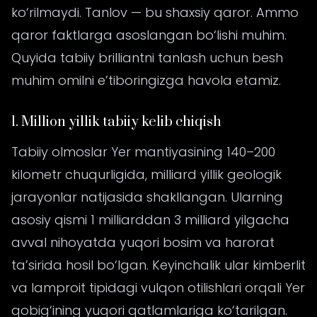
ko‘rilmaydi. Tanlov — bu shaxsiy qaror. Ammo
qaror faktlarga asoslangan bo‘lishi muhim.
Quyida tabiiy brilliantni tanlash uchun besh
muhim omilni e’tiboringizga havola etamiz.
1. Million yillik tabiiy kelib chiqish
Tabiiy olmoslar Yer mantiyasining 140–200
kilometr chuqurligida, milliard yillik geologik
jarayonlar natijasida shakllangan. Ularning
asosiy qismi 1 milliarddan 3 milliard yilgacha
avval nihoyatda yuqori bosim va harorat
ta’sirida hosil bo‘lgan. Keyinchalik ular kimberlit
va lamproit tipidagi vulqon otilishlari orqali Yer
qobig‘ining yuqori qatlamlariga ko‘tarilgan.