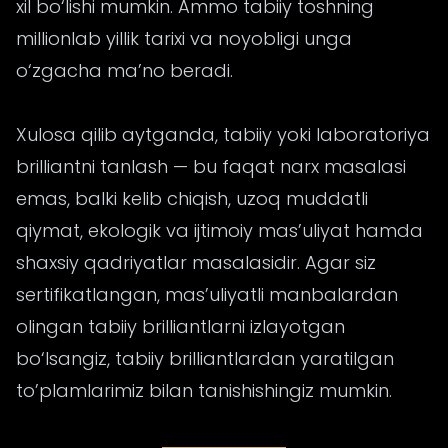
xil bo‘lishi mumkin. Ammo tabiiy toshning
millionlab yillik tarixi va noyobligi unga
o‘zgacha ma’no beradi.
Xulosa qilib aytganda, tabiiy yoki laboratoriya
brilliantni tanlash — bu faqat narx masalasi
emas, balki kelib chiqish, uzoq muddatli
qiymat, ekologik va ijtimoiy mas’uliyat hamda
shaxsiy qadriyatlar masalasidir. Agar siz
sertifikatlangan, mas’uliyatli manbalardan
olingan tabiiy brilliantlarni izlayotgan
bo‘lsangiz, tabiiy brilliantlardan yaratilgan
to’plamlarimiz bilan tanishishingiz mumkin.