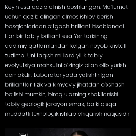
Keyin esa qazib olinish boshlangan. Ma’lumot
uchun qazib olingan olmos ishlov berish
bosqichlaridan o‘tgach brilliant hisoblanadi.
Har bir tabiiy brilliant esa Yer tarixining
qadimiy qatlamlaridan kelgan noyob kristall
tuzilma. Uni taqish milliard yillik tabiiy
evolyutsiya mahsulini o‘zingiz bilan olib yurish
demakdir. Laboratoriyada yetishtirilgan
brilliantlar fizik va kimyoviy jihatdan o‘xshash
bo‘lishi mumkin, biroq ularning shakllanishi
tabiiy geologik jarayon emas, balki qisqa
muddatli texnologik ishlab chiqarish natijasidir.