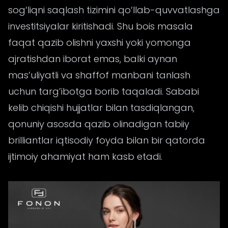
sog‘liqni saqlash tizimini qo‘llab-quvvatlashga
investitsiyalar kiritishadi. Shu bois masala
faqat qazib olishni yaxshi yoki yomonga
ajratishdan iborat emas, balki aynan
mas’uliyatli va shaffof manbani tanlash
uchun targ’ibotga borib taqaladi. Sababi
kelib chiqishi hujjatlar bilan tasdiqlangan,
qonuniy asosda qazib olinadigan tabiiy
brilliantlar iqtisodiy foyda bilan bir qatorda
ijtimoiy ahamiyat ham kasb etadi.