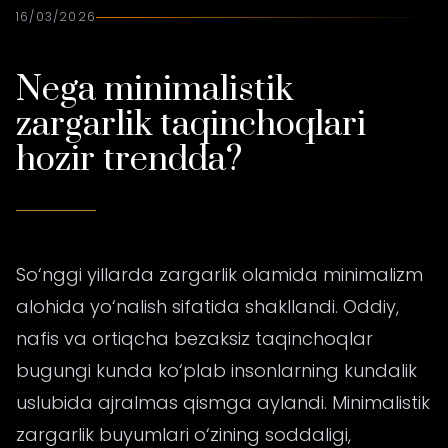
16/03/2026
Nega minimalistik
zargarlik taqinchoqlari
hozir trendda?
So‘nggi yillarda zargarlik olamida minimalizm
alohida yo‘nalish sifatida shakllandi. Oddiy,
nafis va ortiqcha bezaksiz taqinchoqlar
bugungi kunda ko‘plab insonlarning kundalik
uslubida ajralmas qismga aylandi. Minimalistik
zargarlik buyumlari o‘zining soddaligi,