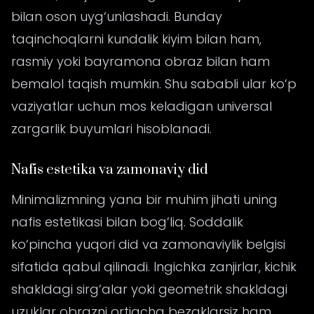
bilan oson uyg‘unlashadi. Bunday
taqinchoqlarni kundalik kiyim bilan ham,
rasmiy yoki bayramona obraz bilan ham
bemalol taqish mumkin. Shu sababli ular ko‘p
vaziyatlar uchun mos keladigan universal
zargarlik buyumlari hisoblanadi.
Nafis estetika va zamonaviy did
Minimalizmning yana bir muhim jihati uning
nafis estetikasi bilan bog‘liq. Soddalik
ko‘pincha yuqori did va zamonaviylik belgisi
sifatida qabul qilinadi. Ingichka zanjirlar, kichik
shakldagi sirg‘alar yoki geometrik shakldagi
uzuklar obrazni ortiqcha bezaklarsiz ham