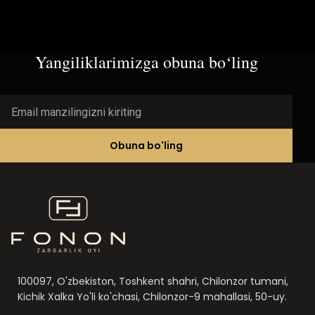
Yangiliklarimizga obuna bo‘ling
Email manzilingizni kiriting
Obuna bo'ling
100097, O'zbekiston, Toshkent shahri, Chilonzor tumani,
Kichik Xalka Yo'li ko'chasi, Chilonzor-9 mahallasi, 50-uy.