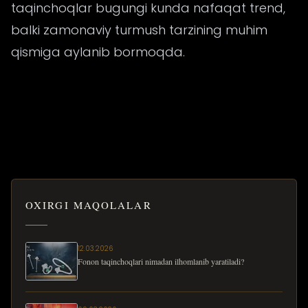
taqinchoqlar bugungi kunda nafaqat trend,
balki zamonaviy turmush tarzining muhim
qismiga aylanib bormoqda.
OXIRGI MAQOLALAR
12.03.2026
Fonon taqinchoqlari nimadan ilhomlanib yaratiladi?