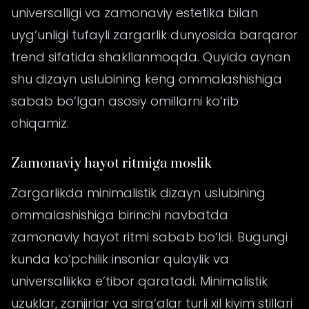
universalligi va zamonaviy estetika bilan
uyg‘unligi tufayli zargarlik dunyosida barqaror
trend sifatida shakllanmoqda. Quyida aynan
shu dizayn uslubining keng ommalashishiga
sabab bo‘lgan asosiy omillarni ko‘rib
chiqamiz.
Zamonaviy hayot ritmiga moslik
Zargarlikda minimalistik dizayn uslubining
ommalashishiga birinchi navbatda
zamonaviy hayot ritmi sabab bo‘ldi. Bugungi
kunda ko‘pchilik insonlar qulaylik va
universallikka e’tibor qaratadi. Minimalistik
uzuklar, zanjirlar va sirg‘alar turli xil kiyim stillari