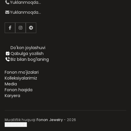
Yuklanmoqda...
Yuklanmoqda...
Do'kon joylashuvi
Qabulga yozilish
Biz bilan bog'laning
Fonon mo'jizalari
Kolleksiyalarimiz
Media
Fonon haqida
Karyera
Mualliflik huquqi
Fonon Jewelry
- 2026
RU
ENG
UZ