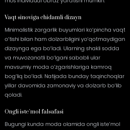
mos individual obraz yaratishi mumkin.
Vaqt sinoviga chidamli dizayn
Minimalistik zargarlik buyumlari ko‘pincha vaqt
o‘tishi bilan ham dolzarbligini yo‘qotmaydigan
dizaynga ega bo‘ladi. Ularning shakli sodda
va muvozanatli bo‘lgani sababli ular
mavsumiy moda o‘zgarishlariga kamroq
bog‘liq bo‘ladi. Natijada bunday taqinchoqlar
yillar davomida zamonaviy va dolzarb bo‘lib
qoladi.
Ongli iste’mol falsafasi
Bugungi kunda moda olamida ongli iste’mol