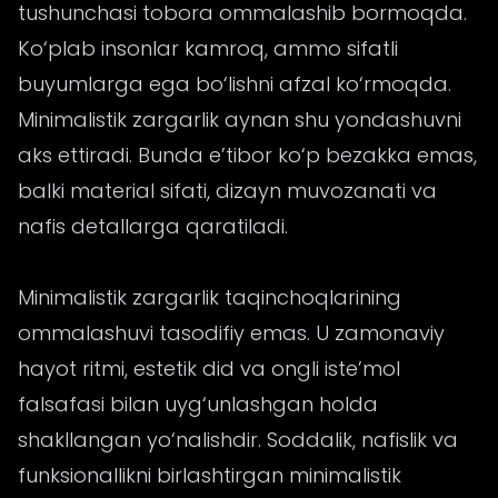
tushunchasi tobora ommalashib bormoqda.
Ko‘plab insonlar kamroq, ammo sifatli
buyumlarga ega bo‘lishni afzal ko‘rmoqda.
Minimalistik zargarlik aynan shu yondashuvni
aks ettiradi. Bunda e’tibor ko‘p bezakka emas,
balki material sifati, dizayn muvozanati va
nafis detallarga qaratiladi.
Minimalistik zargarlik taqinchoqlarining
ommalashuvi tasodifiy emas. U zamonaviy
hayot ritmi, estetik did va ongli iste’mol
falsafasi bilan uyg‘unlashgan holda
shakllangan yo‘nalishdir. Soddalik, nafislik va
funksionallikni birlashtirgan minimalistik