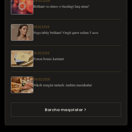
09.03.2026
Brilliant va olmos o‘rtasidagi farq nima?
26.02.2026
Nega tabiiy brilliant? Ongli qaror uchun 5 asos
23.02.2026
Fonon bonus kartalari
09.02.2026
Nikoh uzugini tanlash: muhim maslahatlar
Barcha maqolalar