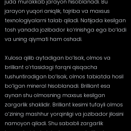
juda murakkab jarayon hisoblanadi. Bu
jarayon yuqori aniqlik, tajriba va maxsus
texnologiyalarni talab qiladi. Natijada kesilgan
tosh yanada jozibador ko‘rinishga ega bo‘ladi
va uning qiymati ham oshadi.
Xulosa qilib aytadigan bo’lsak, olmos va
brilliant o‘rtasidagi farqni qisqacha
tushuntiradigan bo‘lsak, olmos tabiatda hosil
bo‘lgan mineral hisoblanadi. Brilliant esa
aynan shu olmosning maxsus kesilgan
zargarlik shaklidir. Brilliant kesimi tufayli olmos
o‘zining mashhur yorqinligi va jozibador jilosini
namoyon qiladi. Shu sababli zargarlik