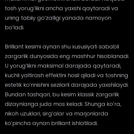
tosh yorug‘likni ancha yaxshi qaytaradi va
uning tabiiy go‘zalligi yanada namoyon
bo‘ladi.
Brilliant kesimi aynan shu xususiyati sababli
zargarlik dunyosida eng mashhur hisoblanadi.
U yorug‘likni maksimal darajada qaytaradi,
kuchli yaltirash effektini hosil qiladi va toshning
estetik ko‘rinishini sezilarli darajada yaxshilaydi.
Bundan tashqari, bu kesim klassik zargarlik
dizaynlariga juda mos keladi. Shunga ko’ra,
nikoh uzuklari, sirg‘alar va marjonlarda
ko‘pincha aynan brilliant ishlatiladi.