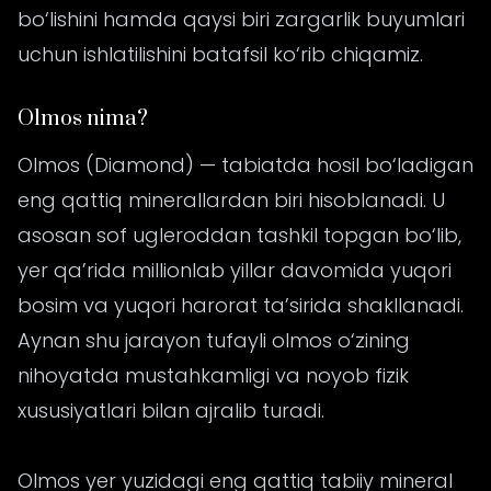
bo‘lishini hamda qaysi biri zargarlik buyumlari
uchun ishlatilishini batafsil ko‘rib chiqamiz.
Olmos nima?
Olmos (Diamond) — tabiatda hosil bo‘ladigan
eng qattiq minerallardan biri hisoblanadi. U
asosan sof ugleroddan tashkil topgan bo‘lib,
yer qa’rida millionlab yillar davomida yuqori
bosim va yuqori harorat ta’sirida shakllanadi.
Aynan shu jarayon tufayli olmos o‘zining
nihoyatda mustahkamligi va noyob fizik
xususiyatlari bilan ajralib turadi.
Olmos yer yuzidagi eng qattiq tabiiy mineral