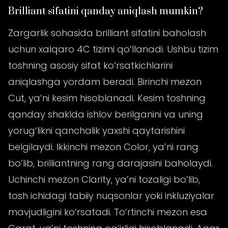
Brilliant sifatini qanday aniqlash mumkin?
Zargarlik sohasida brilliant sifatini baholash
uchun xalqaro 4C tizimi qo‘llanadi. Ushbu tizim
toshning asosiy sifat ko‘rsatkichlarini
aniqlashga yordam beradi. Birinchi mezon
Cut, ya’ni kesim hisoblanadi. Kesim toshning
qanday shaklda ishlov berilganini va uning
yorug‘likni qanchalik yaxshi qaytarishini
belgilaydi. Ikkinchi mezon Color, ya’ni rang
bo‘lib, brilliantning rang darajasini baholaydi.
Uchinchi mezon Clarity, ya’ni tozaligi bo‘lib,
tosh ichidagi tabiiy nuqsonlar yoki inkluziyalar
mavjudligini ko‘rsatadi. To‘rtinchi mezon esa