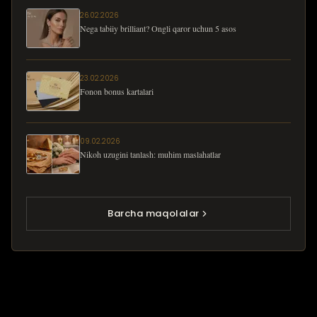
26.02.2026
Nega tabiiy brilliant? Ongli qaror uchun 5 asos
23.02.2026
Fonon bonus kartalari
09.02.2026
Nikoh uzugini tanlash: muhim maslahatlar
Barcha maqolalar