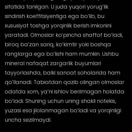
sifatida tanilgan. U juda yuqori yorug‘lik
sindirish koeffitsiyentiga ega bo‘lib, bu
xususiyat toshga yorqinlik berish imkonini
yaratadi. Olmoslar ko‘pincha shaffof bo‘ladi,
biroq ba’zan sariq, ko‘kimtir yoki boshqa
ranglarga ega bo‘lishi ham mumkin. Ushbu
mineral nafaqat zargarlik buyumlari
tayyorlashda, balki sanoat sohalarida ham
qo‘llanadi. Tabiatdan qazib olingan olmoslar
odatda xom, ya’ni ishlov berilmagan holatda
bo‘ladi. Shuning uchun uning shakli notekis,
yuzasi esa jilolanmagan bo‘ladi va yorqinligi
uncha sezilmaydi.