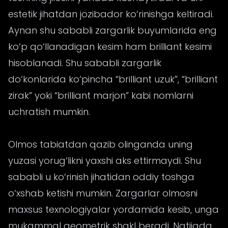
estetik jihatdan jozibador ko‘rinishga keltiradi.
Aynan shu sababli zargarlik buyumlarida eng
ko‘p qo‘llanadigan kesim ham brilliant kesimi
hisoblanadi. Shu sababli zargarlik
do‘konlarida ko‘pincha “brilliant uzuk”, “brilliant
zirak” yoki “brilliant marjon” kabi nomlarni
uchratish mumkin.
Olmos tabiatdan qazib olinganda uning
yuzasi yorug‘likni yaxshi aks ettirmaydi. Shu
sababli u ko‘rinish jihatidan oddiy toshga
o‘xshab ketishi mumkin. Zargarlar olmosni
maxsus texnologiyalar yordamida kesib, unga
mukammal geometrik shakl beradi. Natijada