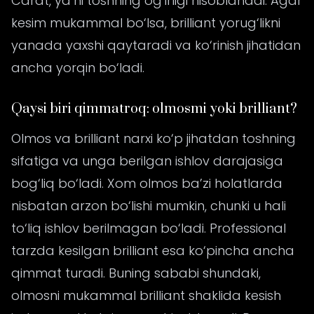
Carat, ya’ni toshning og‘irligi hisoblanadi. Agar
kesim mukammal bo‘lsa, brilliant yorug‘likni
yanada yaxshi qaytaradi va ko‘rinish jihatidan
ancha yorqin bo‘ladi.
Qaysi biri qimmatroq: olmosmi yoki brilliant?
Olmos va brilliant narxi ko‘p jihatdan toshning
sifatiga va unga berilgan ishlov darajasiga
bog‘liq bo‘ladi. Xom olmos ba’zi holatlarda
nisbatan arzon bo‘lishi mumkin, chunki u hali
to‘liq ishlov berilmagan bo‘ladi. Professional
tarzda kesilgan brilliant esa ko‘pincha ancha
qimmat turadi. Buning sababi shundaki,
olmosni mukammal brilliant shaklida kesish