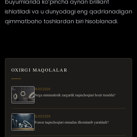
buyumlarida ko‘pincha aynan brilliant
ishlatiladi va u dunyodagi eng qadrlanadigan
qimmatbaho toshlardan biri hisoblanadi.
OXIRGI MAQOLALAR
16.03.2026
Nega minimalistik zargarlik taqinchoqlari hozir trendda?
12.03.2026
Fonon taqinchoqlari nimadan ilhomlanib yaratiladi?