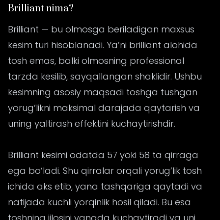
Brilliant nima?
Brilliant — bu olmosga beriladigan maxsus
kesim turi hisoblanadi. Ya’ni brilliant alohida
tosh emas, balki olmosning professional
tarzda kesilib, sayqallangan shaklidir. Ushbu
kesimning asosiy maqsadi toshga tushgan
yorug‘likni maksimal darajada qaytarish va
uning yaltirash effektini kuchaytirishdir.
Brilliant kesimi odatda 57 yoki 58 ta qirraga
ega bo‘ladi. Shu qirralar orqali yorug‘lik tosh
ichida aks etib, yana tashqariga qaytadi va
natijada kuchli yorqinlik hosil qiladi. Bu esa
toshning jilosini yanada kuchaytiradi va uni