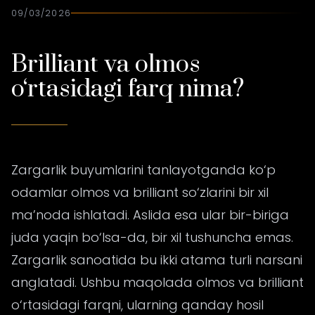
09/03/2026
Brilliant va olmos
o‘rtasidagi farq nima?
Zargarlik buyumlarini tanlayotganda ko‘p
odamlar olmos va brilliant so‘zlarini bir xil
ma’noda ishlatadi. Aslida esa ular bir-biriga
juda yaqin bo‘lsa-da, bir xil tushuncha emas.
Zargarlik sanoatida bu ikki atama turli narsani
anglatadi. Ushbu maqolada olmos va brilliant
o‘rtasidagi farqni, ularning qanday hosil