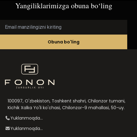
Yangiliklarimizga obuna bo‘ling
Email manzilingizni kiriting
Obuna bo'ling
100097, O'zbekiston, Toshkent shahri, Chilonzor tumani,
Kichik Xalka Yo'li ko'chasi, Chilonzor-9 mahallasi, 50-uy.
Yuklanmoqda...
Yuklanmoqda...