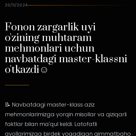
20/11/2024
Fonon zargarlik uyi
o'zining muhtaram
mehmonlari uchun
navbatdagi master-klassni
o'tkazdi☺️
📝 Navbatdagi master-klass aziz
mehmonlarimizga yorqin misollar va qiziqarli
faktlar bilan ma'qul keldi. Latofatli
ayollarimizga birdek yoqadigan qimmatbaho