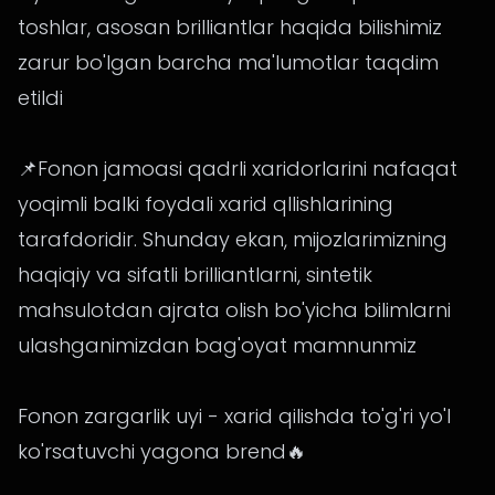
toshlar, asosan brilliantlar haqida bilishimiz
zarur bo'lgan barcha ma'lumotlar taqdim
etildi
📌Fonon jamoasi qadrli xaridorlarini nafaqat
yoqimli balki foydali xarid qllishlarining
tarafdoridir. Shunday ekan, mijozlarimizning
haqiqiy va sifatli brilliantlarni, sintetik
mahsulotdan ajrata olish bo'yicha bilimlarni
ulashganimizdan bag'oyat mamnunmiz
Fonon zargarlik uyi - xarid qilishda to'g'ri yo'l
ko'rsatuvchi yagona brend🔥