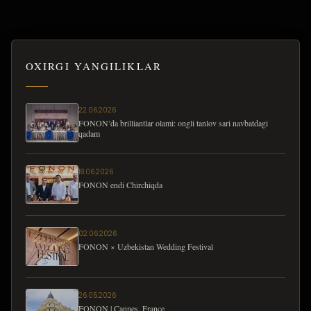
OXIRGI YANGILIKLAR
22.06.2026
FONON’da brilliantlar olami: ongli tanlov sari navbatdagi
qadam
18.06.2026
FONON endi Chirchiqda
02.06.2026
FONON × Uzbekistan Wedding Festival
26.05.2026
FONON | Cannes, France