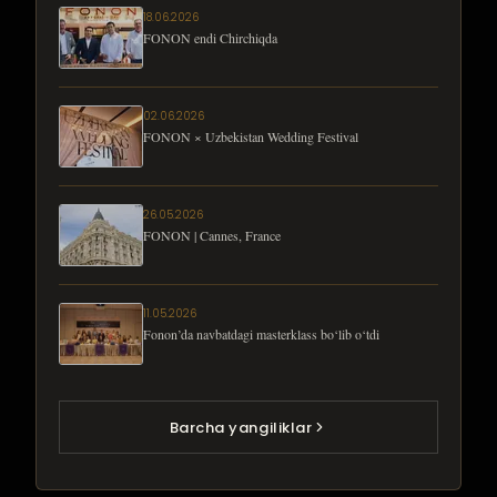
18.06.2026
FONON endi Chirchiqda
02.06.2026
FONON × Uzbekistan Wedding Festival
26.05.2026
FONON | Cannes, France
11.05.2026
Fonon’da navbatdagi masterklass bo‘lib o‘tdi
Barcha yangiliklar