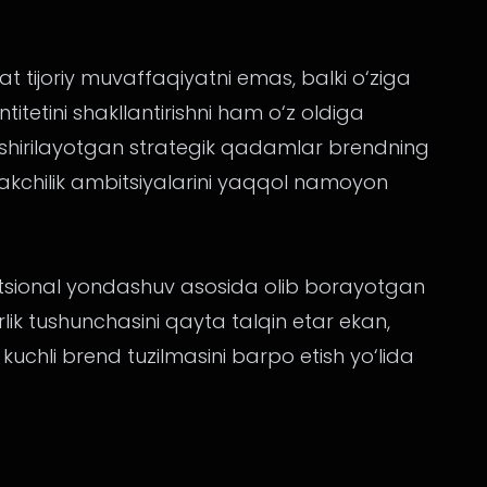
t tijoriy muvaffaqiyatni emas, balki o‘ziga
ntitetini shakllantirishni ham o‘z oldiga
shirilayotgan strategik qadamlar brendning
akchilik ambitsiyalarini yaqqol namoyon
itutsional yondashuv asosida olib borayotgan
lik tushunchasini qayta talqin etar ekan,
hli brend tuzilmasini barpo etish yo‘lida