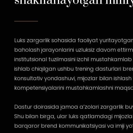
shakllanayotgan milli
Luks zargarlik sohasida faoliyat yuritayotgan
baholash jarayonlarini uzluksiz davom ettir
institutsional tuzilmasini izchil mustahkam
ishlab chiqilgan ushbu trening dasturlari b
konsultativ yondashuvi, mijozlar bilan ishlash
kompetensiyalarini mustahkamlashni maqsa
Dastur doirasida jamoa a’zolari zargarlik buy
Shu bilan birga, ular luks qatlamdagi mijozla
barqaror brend kommunikatsiyasi va imiji yo‘