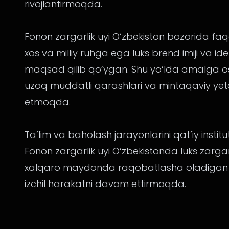
rivojlantirmoqda.
Fonon zargarlik uyi O‘zbekiston bozorida faqa
xos va milliy ruhga ega luks brend imiji va ide
maqsad qilib qo‘ygan. Shu yo‘lda amalga o
uzoq muddatli qarashlari va mintaqaviy yet
etmoqda.
Ta’lim va baholash jarayonlarini qat’iy inst
Fonon zargarlik uyi O‘zbekistonda luks zargar
xalqaro maydonda raqobatlasha oladigan kuc
izchil harakatni davom ettirmoqda.