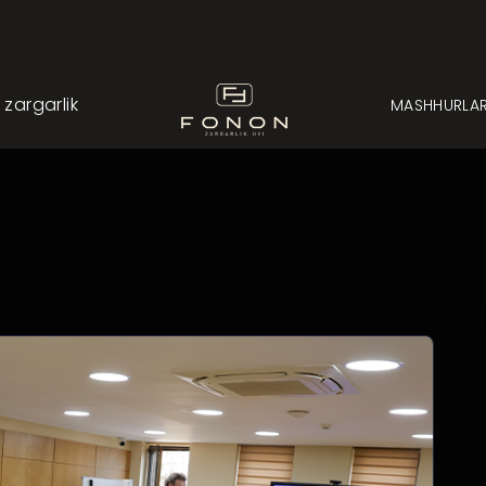
argarlik
MASHHURLA