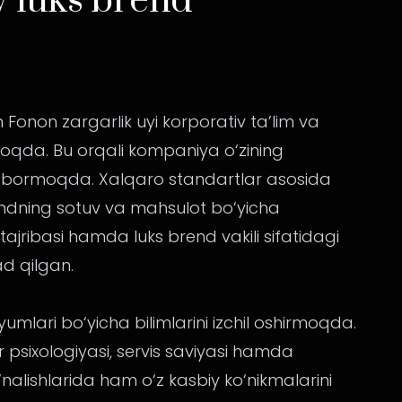
y luks brend
 Fonon zargarlik uyi korporativ ta’lim va
moqda. Bu orqali kompaniya o‘zining
lab bormoqda. Xalqaro standartlar asosida
rendning sotuv va mahsulot bo‘yicha
 tajribasi hamda luks brend vakili sifatidagi
d qilgan.
umlari bo‘yicha bilimlarini izchil oshirmoqda.
r psixologiyasi, servis saviyasi hamda
nalishlarida ham o‘z kasbiy ko‘nikmalarini