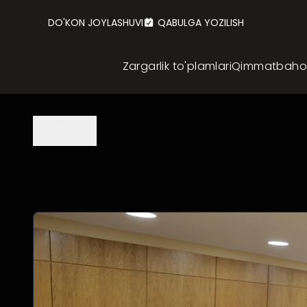
DO'KON JOYLASHUVI
QABULGA YOZILISH
Zargarlik to'plamlari
Qimmatbaho z
ORQAGA