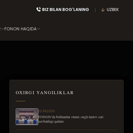
BIZ BILAN BOG'LANING
UZBEK
R
FONON HAQIDA
OXIRGI YANGILIKLAR
22.06.2026
FONON’da brilliantlar olami: ongli tanlov sari
navbatdagi qadam