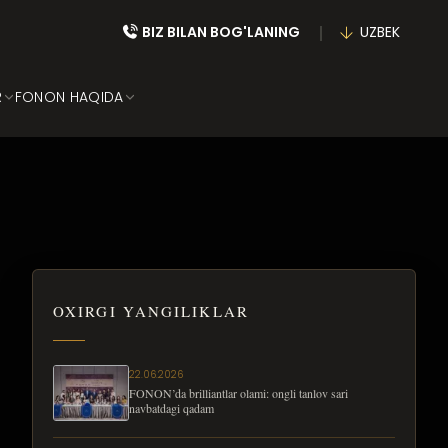
BIZ BILAN BOG'LANING
UZBEK
R
FONON HAQIDA
OXIRGI YANGILIKLAR
22.06.2026
FONON’da brilliantlar olami: ongli tanlov sari
navbatdagi qadam