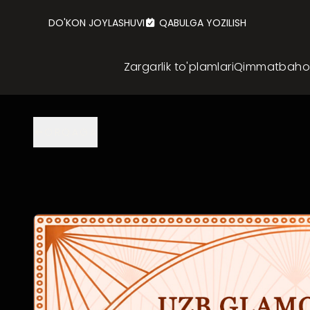
DO'KON JOYLASHUVI
QABULGA YOZILISH
Zargarlik to'plamlari
Qimmatbaho z
ORQAGA