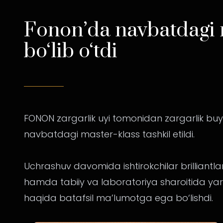
Fonon’da navbatdagi 
bo‘lib o‘tdi
FONON zargarlik uyi tomonidan zargarlik buy
navbatdagi master-klass tashkil etildi.
Uchrashuv davomida ishtirokchilar brilliantlarni
hamda tabiiy va laboratoriya sharoitida yarat
haqida batafsil ma’lumotga ega bo‘lishdi.