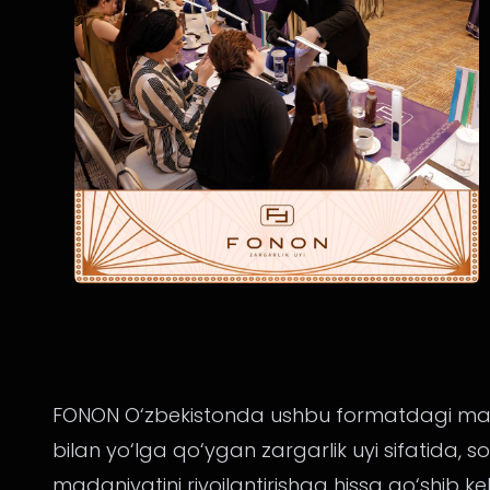
FONON O‘zbekistonda ushbu formatdagi ma’rif
bilan yo‘lga qo‘ygan zargarlik uyi sifatida,
madaniyatini rivojlantirishga hissa qo‘shib 