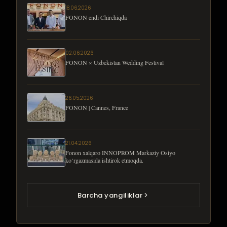
18.06.2026
FONON endi Chirchiqda
02.06.2026
FONON × Uzbekistan Wedding Festival
26.05.2026
FONON | Cannes, France
21.04.2026
Fonon xalqaro INNOPROM Markaziy Osiyo
ko‘rgazmasida ishtirok etmoqda.
Barcha yangiliklar