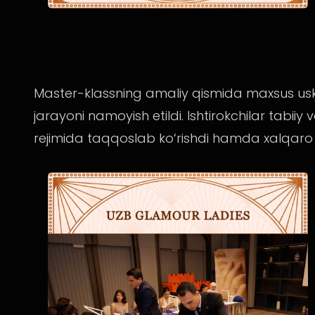
Master-klassning amaliy qismida maxsus usku
jarayoni namoyish etildi. Ishtirokchilar tabiiy 
rejimida taqqoslab ko‘rishdi hamda xalqaro se