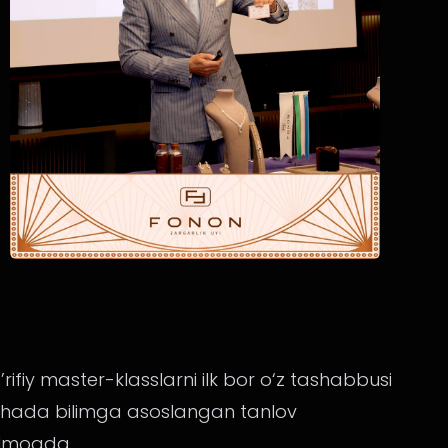
iy master-klasslarni ilk bor o‘z tashabbusi
 sohada bilimga asoslangan tanlov
kelmoqda.