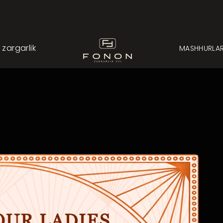
argarlik
MASHHURLA