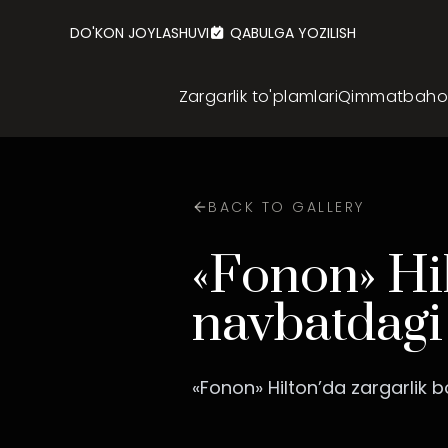
DO'KON JOYLASHUVI
QABULGA YOZILISH
Zargarlik to'plamlari
Qimmatbaho z
BACK TO GALLERY
«Fonon» Hil
navbatdagi 
«Fonon» Hilton’da zargarlik 