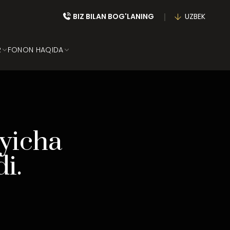
BIZ BILAN BOG'LANING
UZBEK
R
FONON HAQIDA
‘yicha
i.