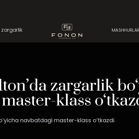
argarlik
MASHHURLA
ton’da zargarlik bo
master-klass o‘tkazd
bo‘yicha navbatdagi master-klass o‘tkazdi.